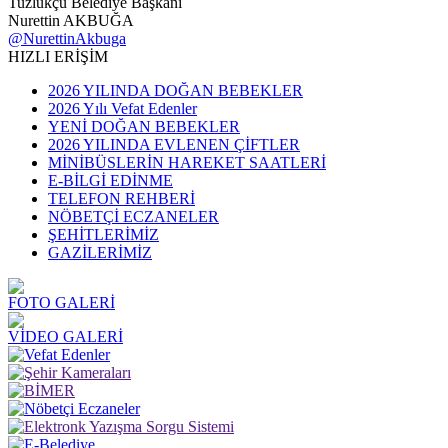
Tuzlukçu Belediye Başkanı
Nurettin AKBUĞA
@NurettinAkbuga
HIZLI ERİŞİM
2026 YILINDA DOĞAN BEBEKLER
2026 Yılı Vefat Edenler
YENİ DOĞAN BEBEKLER
2026 YILINDA EVLENEN ÇİFTLER
MİNİBÜSLERİN HAREKET SAATLERİ
E-BİLGİ EDİNME
TELEFON REHBERİ
NÖBETÇİ ECZANELER
ŞEHİTLERİMİZ
GAZİLERİMİZ
FOTO GALERİ
VİDEO GALERİ