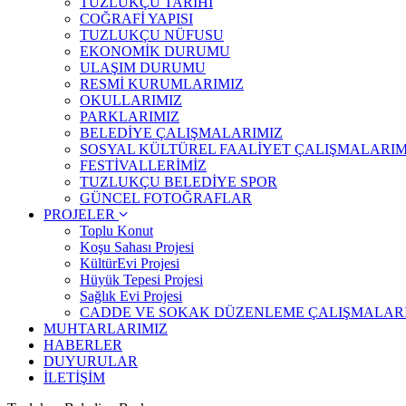
TUZLUKÇU TARİHİ
COĞRAFİ YAPISI
TUZLUKÇU NÜFUSU
EKONOMİK DURUMU
ULAŞIM DURUMU
RESMİ KURUMLARIMIZ
OKULLARIMIZ
PARKLARIMIZ
BELEDİYE ÇALIŞMALARIMIZ
SOSYAL KÜLTÜREL FAALİYET ÇALIŞMALARIM
FESTİVALLERİMİZ
TUZLUKÇU BELEDİYE SPOR
GÜNCEL FOTOĞRAFLAR
PROJELER
Toplu Konut
Koşu Sahası Projesi
KültürEvi Projesi
Hüyük Tepesi Projesi
Sağlık Evi Projesi
CADDE VE SOKAK DÜZENLEME ÇALIŞMALAR
MUHTARLARIMIZ
HABERLER
DUYURULAR
İLETİŞİM