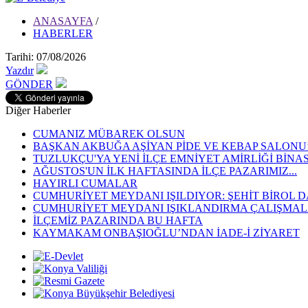
ANASAYFA
/
HABERLER
Tarihi: 07/08/2026
Yazdır
GÖNDER
Diğer Haberler
CUMANIZ MÜBAREK OLSUN
BAŞKAN AKBUĞA AŞİYAN PİDE VE KEBAP SALONU’N
TUZLUKÇU'YA YENİ İLÇE EMNİYET AMİRLİĞİ BİNA
AĞUSTOS'UN İLK HAFTASINDA İLÇE PAZARIMIZ...
HAYIRLI CUMALAR
CUMHURİYET MEYDANI IŞILDIYOR: ŞEHİT BİROL D
CUMHURİYET MEYDANI IŞIKLANDIRMA ÇALIŞMALA
İLÇEMİZ PAZARINDA BU HAFTA
KAYMAKAM ONBAŞIOĞLU’NDAN İADE-İ ZİYARET