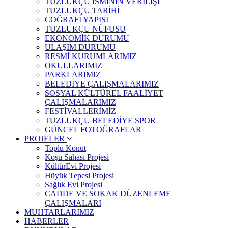
TUZLUKÇU İSMİNİN VERİLİŞİ
TUZLUKÇU TARİHİ
COĞRAFİ YAPISI
TUZLUKÇU NÜFUSU
EKONOMİK DURUMU
ULAŞIM DURUMU
RESMİ KURUMLARIMIZ
OKULLARIMIZ
PARKLARIMIZ
BELEDİYE ÇALIŞMALARIMIZ
SOSYAL KÜLTÜREL FAALİYET
ÇALIŞMALARIMIZ
FESTİVALLERİMİZ
TUZLUKÇU BELEDİYE SPOR
GÜNCEL FOTOĞRAFLAR
PROJELER
Toplu Konut
Koşu Sahası Projesi
KültürEvi Projesi
Hüyük Tepesi Projesi
Sağlık Evi Projesi
CADDE VE SOKAK DÜZENLEME
ÇALIŞMALARI
MUHTARLARIMIZ
HABERLER