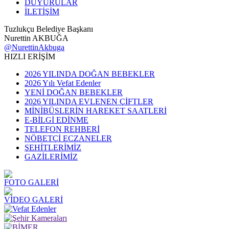
DUYURULAR
İLETİŞİM
Tuzlukçu Belediye Başkanı
Nurettin AKBUĞA
@NurettinAkbuga
HIZLI ERİŞİM
2026 YILINDA DOĞAN BEBEKLER
2026 Yılı Vefat Edenler
YENİ DOĞAN BEBEKLER
2026 YILINDA EVLENEN ÇİFTLER
MİNİBÜSLERİN HAREKET SAATLERİ
E-BİLGİ EDİNME
TELEFON REHBERİ
NÖBETÇİ ECZANELER
ŞEHİTLERİMİZ
GAZİLERİMİZ
FOTO GALERİ
VİDEO GALERİ