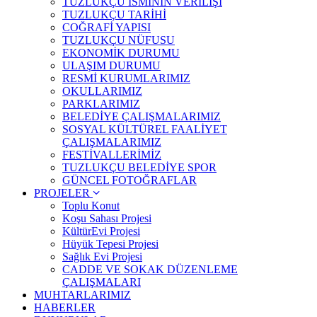
TUZLUKÇU İSMİNİN VERİLİŞİ
TUZLUKÇU TARİHİ
COĞRAFİ YAPISI
TUZLUKÇU NÜFUSU
EKONOMİK DURUMU
ULAŞIM DURUMU
RESMİ KURUMLARIMIZ
OKULLARIMIZ
PARKLARIMIZ
BELEDİYE ÇALIŞMALARIMIZ
SOSYAL KÜLTÜREL FAALİYET
ÇALIŞMALARIMIZ
FESTİVALLERİMİZ
TUZLUKÇU BELEDİYE SPOR
GÜNCEL FOTOĞRAFLAR
PROJELER
Toplu Konut
Koşu Sahası Projesi
KültürEvi Projesi
Hüyük Tepesi Projesi
Sağlık Evi Projesi
CADDE VE SOKAK DÜZENLEME
ÇALIŞMALARI
MUHTARLARIMIZ
HABERLER