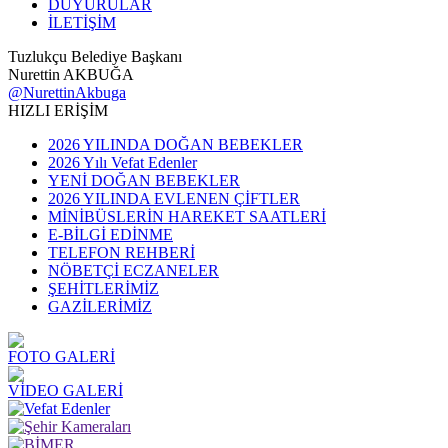
DUYURULAR
İLETİŞİM
Tuzlukçu Belediye Başkanı
Nurettin AKBUĞA
@NurettinAkbuga
HIZLI ERİŞİM
2026 YILINDA DOĞAN BEBEKLER
2026 Yılı Vefat Edenler
YENİ DOĞAN BEBEKLER
2026 YILINDA EVLENEN ÇİFTLER
MİNİBÜSLERİN HAREKET SAATLERİ
E-BİLGİ EDİNME
TELEFON REHBERİ
NÖBETÇİ ECZANELER
ŞEHİTLERİMİZ
GAZİLERİMİZ
FOTO GALERİ
VİDEO GALERİ