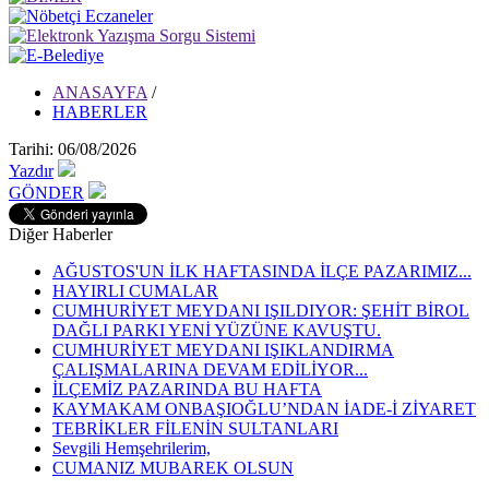
ANASAYFA
/
HABERLER
Tarihi: 06/08/2026
Yazdır
GÖNDER
Diğer Haberler
AĞUSTOS'UN İLK HAFTASINDA İLÇE PAZARIMIZ...
HAYIRLI CUMALAR
CUMHURİYET MEYDANI IŞILDIYOR: ŞEHİT BİROL
DAĞLI PARKI YENİ YÜZÜNE KAVUŞTU.
CUMHURİYET MEYDANI IŞIKLANDIRMA
ÇALIŞMALARINA DEVAM EDİLİYOR...
İLÇEMİZ PAZARINDA BU HAFTA
KAYMAKAM ONBAŞIOĞLU’NDAN İADE-İ ZİYARET
TEBRİKLER FİLENİN SULTANLARI
Sevgili Hemşehrilerim,
CUMANIZ MUBAREK OLSUN