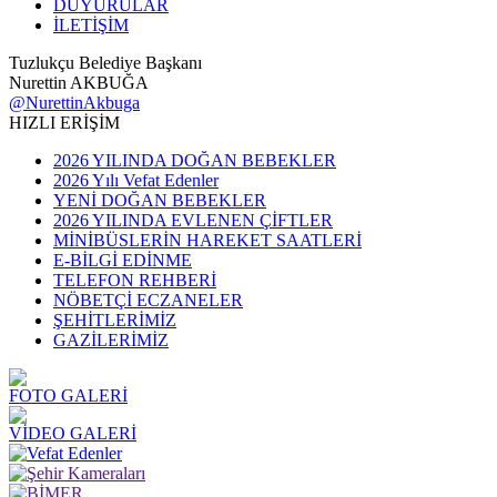
DUYURULAR
İLETİŞİM
Tuzlukçu Belediye Başkanı
Nurettin AKBUĞA
@NurettinAkbuga
HIZLI ERİŞİM
2026 YILINDA DOĞAN BEBEKLER
2026 Yılı Vefat Edenler
YENİ DOĞAN BEBEKLER
2026 YILINDA EVLENEN ÇİFTLER
MİNİBÜSLERİN HAREKET SAATLERİ
E-BİLGİ EDİNME
TELEFON REHBERİ
NÖBETÇİ ECZANELER
ŞEHİTLERİMİZ
GAZİLERİMİZ
FOTO GALERİ
VİDEO GALERİ