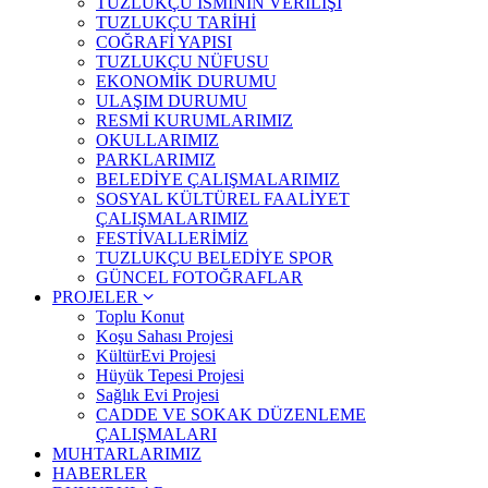
TUZLUKÇU İSMİNİN VERİLİŞİ
TUZLUKÇU TARİHİ
COĞRAFİ YAPISI
TUZLUKÇU NÜFUSU
EKONOMİK DURUMU
ULAŞIM DURUMU
RESMİ KURUMLARIMIZ
OKULLARIMIZ
PARKLARIMIZ
BELEDİYE ÇALIŞMALARIMIZ
SOSYAL KÜLTÜREL FAALİYET
ÇALIŞMALARIMIZ
FESTİVALLERİMİZ
TUZLUKÇU BELEDİYE SPOR
GÜNCEL FOTOĞRAFLAR
PROJELER
Toplu Konut
Koşu Sahası Projesi
KültürEvi Projesi
Hüyük Tepesi Projesi
Sağlık Evi Projesi
CADDE VE SOKAK DÜZENLEME
ÇALIŞMALARI
MUHTARLARIMIZ
HABERLER