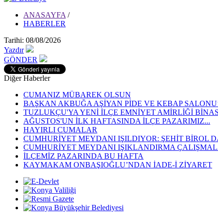
ANASAYFA
/
HABERLER
Tarihi: 08/08/2026
Yazdır
GÖNDER
Diğer Haberler
CUMANIZ MÜBAREK OLSUN
BAŞKAN AKBUĞA AŞİYAN PİDE VE KEBAP SALONU’N
TUZLUKÇU'YA YENİ İLÇE EMNİYET AMİRLİĞİ BİNA
AĞUSTOS'UN İLK HAFTASINDA İLÇE PAZARIMIZ...
HAYIRLI CUMALAR
CUMHURİYET MEYDANI IŞILDIYOR: ŞEHİT BİROL D
CUMHURİYET MEYDANI IŞIKLANDIRMA ÇALIŞMALA
İLÇEMİZ PAZARINDA BU HAFTA
KAYMAKAM ONBAŞIOĞLU’NDAN İADE-İ ZİYARET