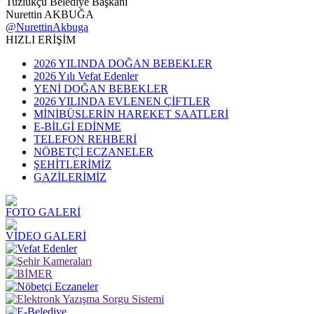
Tuzlukçu Belediye Başkanı
Nurettin AKBUĞA
@NurettinAkbuga
HIZLI ERİŞİM
2026 YILINDA DOĞAN BEBEKLER
2026 Yılı Vefat Edenler
YENİ DOĞAN BEBEKLER
2026 YILINDA EVLENEN ÇİFTLER
MİNİBÜSLERİN HAREKET SAATLERİ
E-BİLGİ EDİNME
TELEFON REHBERİ
NÖBETÇİ ECZANELER
ŞEHİTLERİMİZ
GAZİLERİMİZ
FOTO GALERİ
VİDEO GALERİ