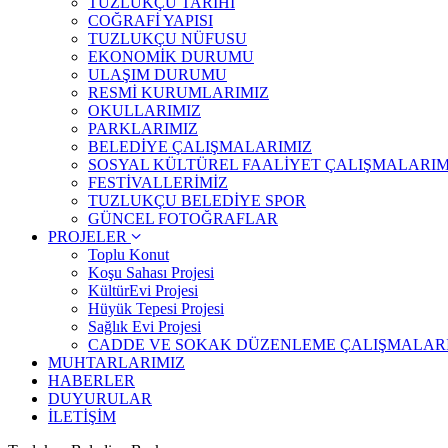
TUZLUKÇU TARİHİ
COĞRAFİ YAPISI
TUZLUKÇU NÜFUSU
EKONOMİK DURUMU
ULAŞIM DURUMU
RESMİ KURUMLARIMIZ
OKULLARIMIZ
PARKLARIMIZ
BELEDİYE ÇALIŞMALARIMIZ
SOSYAL KÜLTÜREL FAALİYET ÇALIŞMALARIM
FESTİVALLERİMİZ
TUZLUKÇU BELEDİYE SPOR
GÜNCEL FOTOĞRAFLAR
PROJELER
Toplu Konut
Koşu Sahası Projesi
KültürEvi Projesi
Hüyük Tepesi Projesi
Sağlık Evi Projesi
CADDE VE SOKAK DÜZENLEME ÇALIŞMALAR
MUHTARLARIMIZ
HABERLER
DUYURULAR
İLETİŞİM