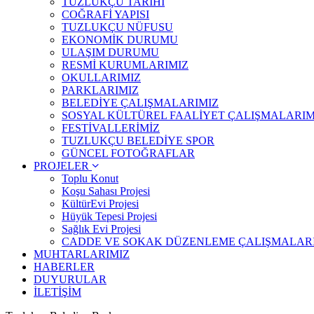
TUZLUKÇU TARİHİ
COĞRAFİ YAPISI
TUZLUKÇU NÜFUSU
EKONOMİK DURUMU
ULAŞIM DURUMU
RESMİ KURUMLARIMIZ
OKULLARIMIZ
PARKLARIMIZ
BELEDİYE ÇALIŞMALARIMIZ
SOSYAL KÜLTÜREL FAALİYET ÇALIŞMALARIM
FESTİVALLERİMİZ
TUZLUKÇU BELEDİYE SPOR
GÜNCEL FOTOĞRAFLAR
PROJELER
Toplu Konut
Koşu Sahası Projesi
KültürEvi Projesi
Hüyük Tepesi Projesi
Sağlık Evi Projesi
CADDE VE SOKAK DÜZENLEME ÇALIŞMALAR
MUHTARLARIMIZ
HABERLER
DUYURULAR
İLETİŞİM