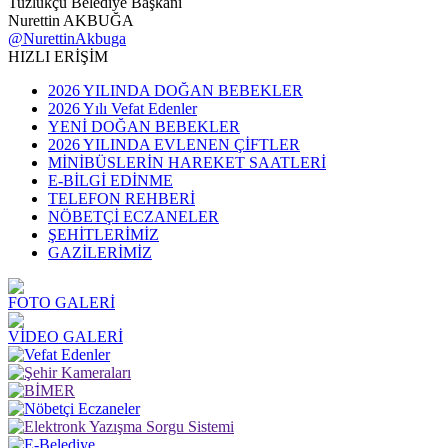
Tuzlukçu Belediye Başkanı
Nurettin AKBUĞA
@NurettinAkbuga
HIZLI ERİŞİM
2026 YILINDA DOĞAN BEBEKLER
2026 Yılı Vefat Edenler
YENİ DOĞAN BEBEKLER
2026 YILINDA EVLENEN ÇİFTLER
MİNİBÜSLERİN HAREKET SAATLERİ
E-BİLGİ EDİNME
TELEFON REHBERİ
NÖBETÇİ ECZANELER
ŞEHİTLERİMİZ
GAZİLERİMİZ
FOTO GALERİ
VİDEO GALERİ